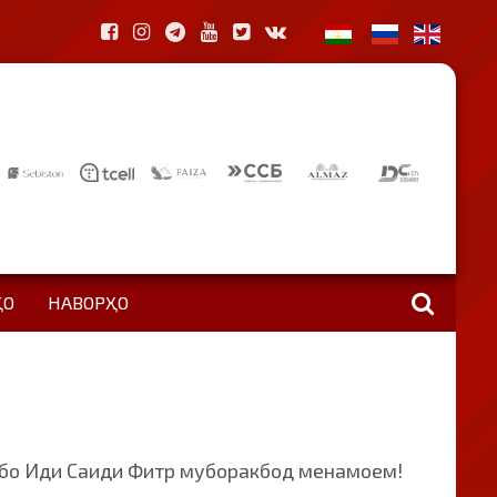
ҲО
НАВОРҲО
о Иди Саиди Фитр муборакбод менамоем!