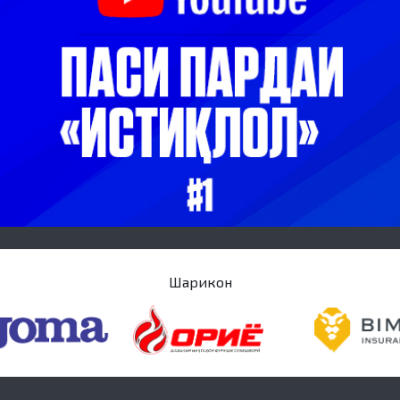
Шарикон