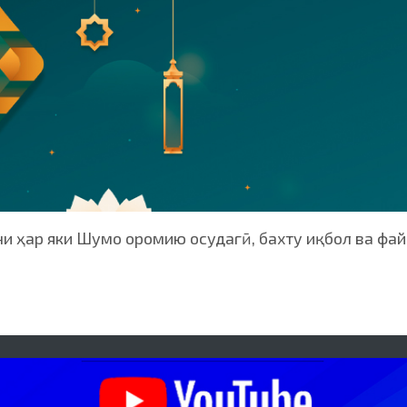
и ҳар яки Шумо оромию осудагӣ, бахту иқбол ва фай