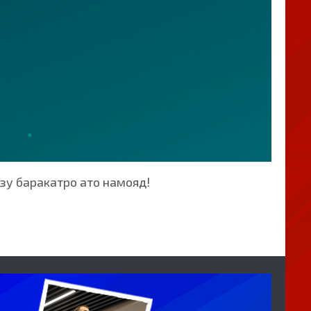
зу баракатро ато намояд!