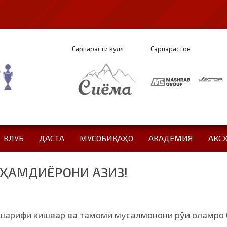
Сарпарасти кулл
Сарпарастон
КЛУБ
ДАСТА
МУСОБИҚАҲО
АКАДЕМИЯ
АКС
 ҲАМДИЁРОНИ АЗИЗ!
рифи кишвар ва тамоми мусалмонони рӯи оламро б