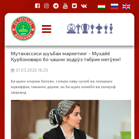
Мутахассиси шуъбаи маркетинг - Муҳайё
Қурбоноваро бо ҷашни зодрӯз табрик мегӯем!
01.03.2026 16:20
Ба шумо илҳоми бепоён, ғояҳои наву ҷолиб ва лоиҳаҳои
муваффақ таманно дорем, ки ба шумо комёбӣ ва эътироф
оваранд.