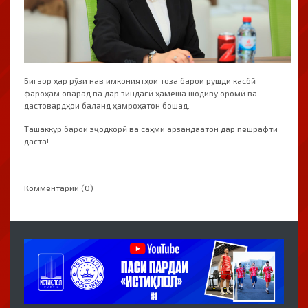
Бигзор ҳар рӯзи нав имкониятҳои тоза барои рушди касбӣ
фароҳам оварад ва дар зиндагӣ ҳамеша шодиву оромӣ ва
дастовардҳои баланд ҳамроҳатон бошад.
Ташаккур барои эҷодкорӣ ва саҳми арзандаатон дар пешрафти
даста!
Комментарии (0)