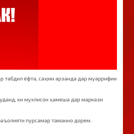
ар табдил ёфта, саҳми арзанда дар муаррифии
уданд, ки мухлисон ҳамеша дар маркази
фаъолияти пурсамар таманно дорем.