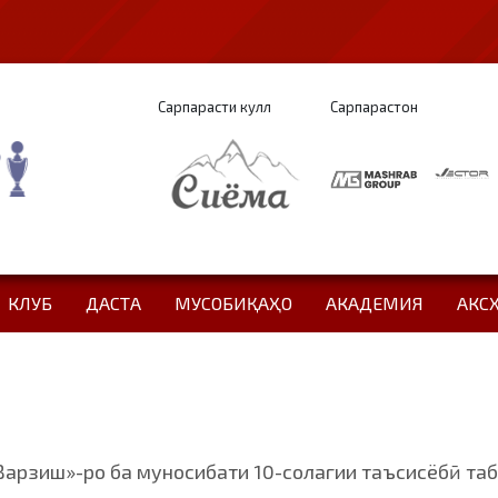
Сарпарасти кулл
Сарпарастон
КЛУБ
ДАСТА
МУСОБИҚАҲО
АКАДЕМИЯ
АКС
Варзиш»-ро ба муносибати 10-солагии таъсисёбӣ та