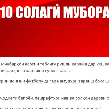
аз минбарҳои асосии таблиғу рушди варзиш дар кишв
ни фарҳанги варзишӣ гузоштааст.
гирии доимии футболу дигар намудҳои варзиш боис ш
эҷодиёти бепоён, пешрафтҳои нав ва солҳои дарози 
зиҳо ва илҳомбахши наслҳои ҷавон боқӣ монад!