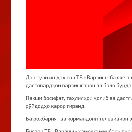
Дар тӯли ин даҳ сол ТВ «Варзиш» ба яке 
дастовардҳои варзишгарон ва боло бурда
Пахши босифат, таҳлилҳои ҷолиб ва даст
рӯйдодҳо қарор гиранд.
Ба роҳбарият ва кормандони телевизион 
Бигзор ТВ «Варзиш» ҳамеша минбари пирӯ