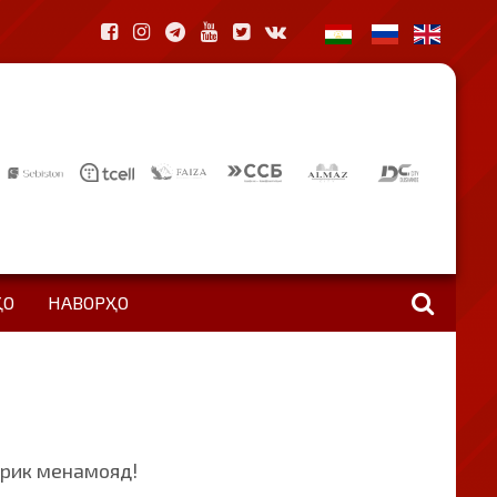
ҲО
НАВОРҲО
брик менамояд!