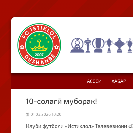
АСОСӢ
ХАБАР
10-солагӣ муборак!
01.03.2026 10:20
Клуби футболи «Истиклол» Телевезиони «