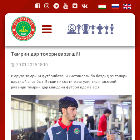
Тамрин дар толори варзишӣ!
29.01.2026 18:10
Имрӯза тамрини футболбозони «Истиқлол» бо боздид аз толори
варзишӣ оғоз ёфт. Баъди як соати машғулиятҳои ҷисмонӣ,
раванди тамрин дар майдони футбол идома ёфт.