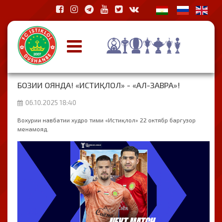
БОЗИИ ОЯНДА! «ИСТИҚЛОЛ» - «АЛ-ЗАВРА»!
06.10.2025 18:40
Вохурии навбатии худро тими «Истиқлол» 22 октябр баргузор
менамояд.