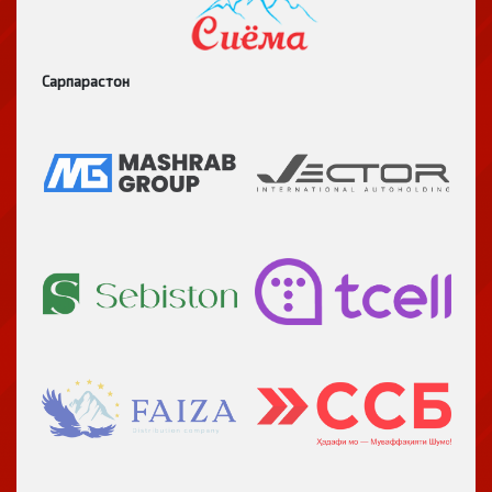
Сарпарастон