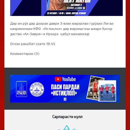
Дар ин рӯз дар доираи даври 3-юми марҳилаи гурӯҳии Лигаи
қаҳрамонҳои КФО «Истиқлол» дар варзишгоҳи шаҳри Ҳисор
дастаи «Ал-Завра»-и Ироқро қабул менамояд!
Оғози рақобат соати 18:45.
Комментарии (0)
Сарпарасти кулл