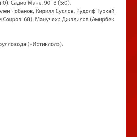
:0). Садио Мане, 90+3 (5:0).
лен Чобанов, Кирилл Суслов, Рудолф Туркай,
 Соиров, 68), Манучехр Джалилов (Амирбек
руллозода («Истиклол»).