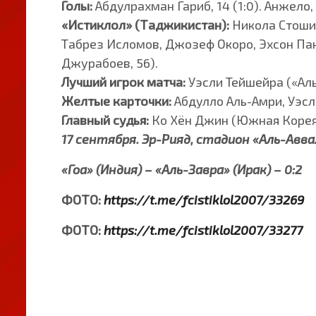
Голы:
Абдулрахман Гариб, 14 (1:0). Анжело, 1
«Истиклол» (Таджикистан):
Никола Стошич
Табрез Исломов, Джозеф Окоро, Эхсон Па
Джурабоев, 56).
Лучший игрок матча:
Уэсли Тейшейра («Аль
Желтые карточки:
Абдулло Аль-Амри, Уэс
Главный судья:
Ко Хён Джин (Южная Корея
17 сентября. Эр-Рияд, стадион «Аль-Авва
«Гоа» (Индия) – «Аль-Завра» (Ирак) – 0:2
ФОТО:
https://t.me/fcistiklol2007/33269
ФОТО:
https://t.me/fcistiklol2007/33277