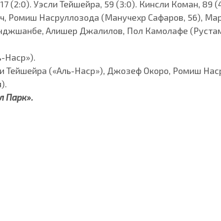
7 (2:0). Уэсли Тейшейра, 59 (3:0). Кинсли Коман, 89 (4
, Ромиш Насруллозода (Манучехр Сафаров, 56), Мар
нджшанбе, Алишер Джалилов, Пол Камолафе (Рустам
-Наср»).
ли Тейшейра («Аль-Наср»), Джозеф Окоро, Ромиш Нас
).
л Парк».