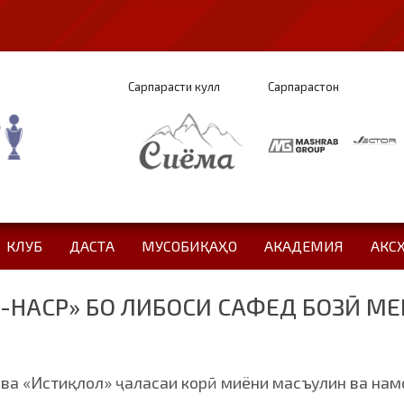
Сарпарасти кулл
Сарпарастон
КЛУБ
ДАСТА
МУСОБИҚАҲО
АКАДЕМИЯ
АКС
-НАСР» БО ЛИБОСИ САФЕД БОЗӢ МЕ
 ва «Истиқлол» ҷаласаи корӣ миёни масъулин ва нам