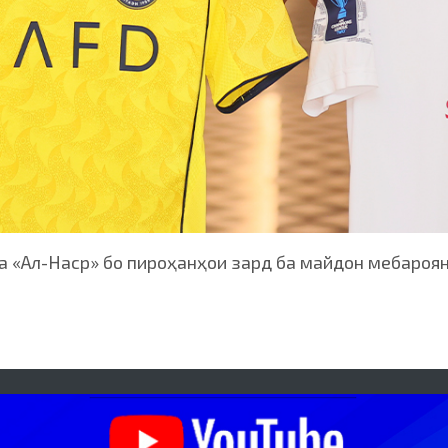
ва «Ал-Наср» бо пироҳанҳои зард ба майдон мебароя