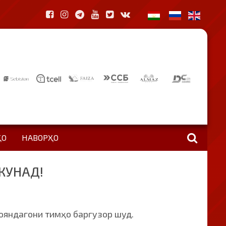
ҲО
НАВОРҲО
КУНАД!
ояндагони тимҳо баргузор шуд.