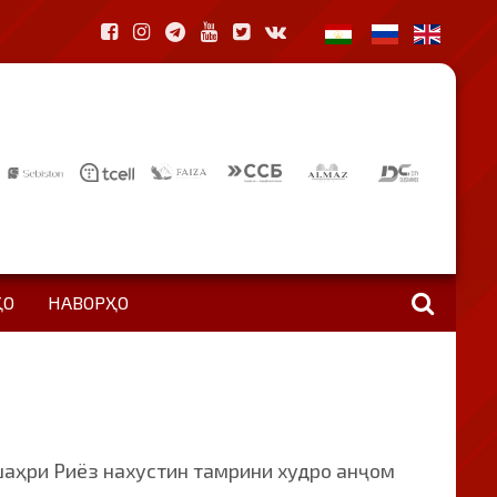
ҲО
НАВОРҲО
шаҳри Риёз нахустин тамрини худро анҷом