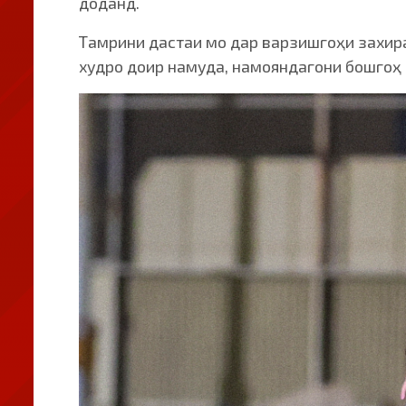
доданд.
Тамрини дастаи мо дар варзишгоҳи захира
худро доир намуда, намояндагони бошгоҳ