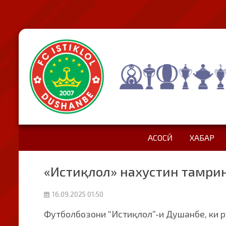
АСОСӢ
ХАБАР
«Истиқлол» нахустин тамрин
16.09.2025 01:50
Футболбозони “Истиқлол”-и Душанбе, ки р