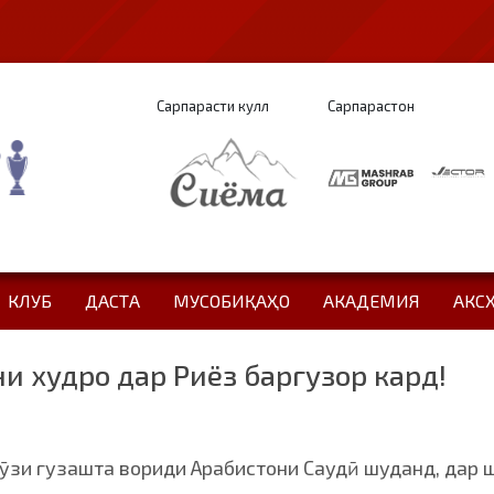
Сарпарасти кулл
Сарпарастон
КЛУБ
ДАСТА
МУСОБИҚАҲО
АКАДЕМИЯ
АКС
и худро дар Риёз баргузор кард!
ӯзи гузашта вориди Арабистони Саудӣ шуданд, дар 