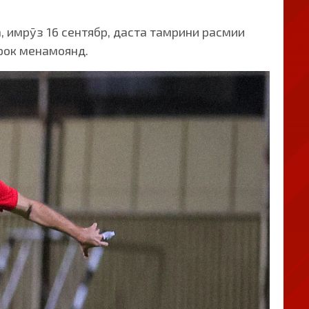
, имрӯз 16 сентябр, даста тамрини расмии
ирок менамоянд.