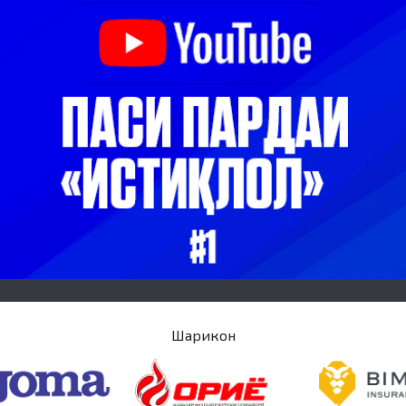
Шарикон