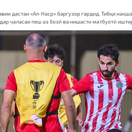
вии дастаи «Ал-Наср» баргузор гардид. Тибқи нақша
 дар ҷаласаи пеш аз бозӣ ва нишасти матбуотӣ ишт