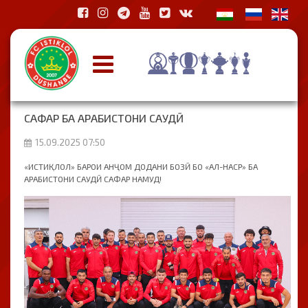
САФАР БА АРАБИСТОНИ САУДӢ
15.09.2025 07:50
«ИСТИҚЛОЛ» БАРОИ АНҶОМ ДОДАНИ БОЗӢ БО «АЛ-НАСР» БА
АРАБИСТОНИ САУДӢ САФАР НАМУД!