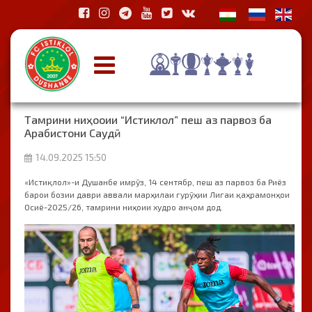
Тамрини ниҳооии “Истиклол” пеш аз парвоз ба
Арабистони Саудӣ
14.09.2025 15:50
«Истиқлол»-и Душанбе имрӯз, 14 сентябр, пеш аз парвоз ба Риёз
барои бозии даври аввали марҳилаи гурӯҳии Лигаи қаҳрамонҳои
Осиё-2025/26, тамрини ниҳоии худро анҷом дод.