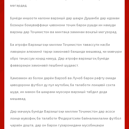
мегардад.
Бунёди иншооти калони варзишӣ дар шаҳри Душанбе дар идомаи
бозиҳои бомуваффақи ҷавонони тоҷик барои рушди ин намуди
варзиш дар Тоҷикистон ва минтақа заминаи воқеъӣ мегузорад.
Ба атрофи Варзишгоҳи миллии Тоҷикистон тавассути насби
лавҳаҳои алюминӣ тарҳи замонавӣ бахшида мешавад, ки мавҷҳои
обро таҷассум хоҳад намуд. Дар атрофи варзишгоҳ бунёди
фаввораҳои замонавӣ пешбинӣ шудааст.
Ҳамзамон аз болои дарёи Варзоб ва Лучоб барои рафту омади
ҳаводорони футбол ду пул мутобиқ ба талаботи лоиҳавӣ сохта
шуда, ин макон ба шаҳраки муосири варзишӣ табдил дода
мешавад.
Дар маҷмуъ бунёди Варзишгоҳи миллии Тоҷикистон дар асоси
лоиҳа мувофиқ ба талаботи Федератсияи байналмилалии футбол
ҷараён дошта, дар он барои гузаронидани мусобиқаҳои