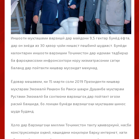
Иншооти муҳташами варзишӣ дар майдони 9,5 гектар бунёд ёфта,
дар он зиёда аз 30 ҳазор ҷойи нишаст пешбинӣ шудааст. Бунёди
калонтарин иншооти варзишии Тоҷикистон дар идомаи тадбирҳо
ба фароҳамсозии инфронсохтори кору хизматрасонии сатҳи
баланд дар пойтахти кишвар мусоидат мекунад.
Ёдовар мешавем, ки 15 марти соли 2019 Президенти кишвар
муҳтарам Эмомалӣ Раҳмон бо Раиси шаҳри Душанбе муҳтарам
Рустами Эмомалӣ ба сохтмони варзишгоҳ дар пойтахт оғози
расмӣ бахшида, бо лоиҳаи бунёди варзишгоҳи муҳташам шинос
шуда буданд.
Ҳоло дар Варзишгоҳи миллии Тоҷикистон тахту ҳамворкунӣ, насби
конструксияҳои оҳанӣ, кашидани ноқилҳои барқу интернет, хати