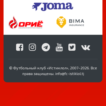
© Футбольный клуб «Истиклол», 2007–2026. Все
права защищены. info@fc-istiklol.tj