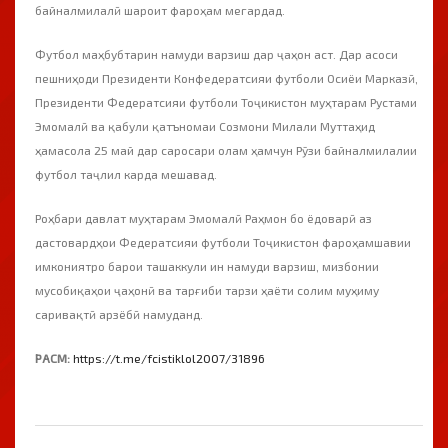
байналмилалӣ шароит фароҳам мегардад.
Футбол маҳбубтарин намуди варзиш дар ҷаҳон аст. Дар асоси
пешниҳоди Президенти Конфедератсияи футболи Осиёи Марказӣ,
Президенти Федератсияи футболи Тоҷикистон муҳтарам Рустами
Эмомалӣ ва қабули қатъномаи Созмони Милали Муттаҳид
ҳамасола 25 май дар саросари олам ҳамчун Рӯзи байналмилалии
футбол таҷлил карда мешавад.
Роҳбари давлат муҳтарам Эмомалӣ Раҳмон бо ёдоварӣ аз
дастовардҳои Федератсияи футболи Тоҷикистон фароҳамшавии
имкониятро барои ташаккули ин намуди варзиш, мизбонии
мусобиқаҳои ҷаҳонӣ ва тарғиби тарзи ҳаёти солим муҳиму
саривақтӣ арзёбӣ намуданд.
РАСМ:
https://t.me/fcistiklol2007/31896