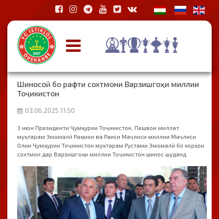
Шиносоӣ бо рафти сохтмони Варзишгоҳи миллии
Тоҷикистон
03.06.2025 11:50
3 июн Президенти Ҷумҳурии Тоҷикистон, Пешвои миллат
муҳтарам Эмомалӣ Раҳмон ва Раиси Маҷлиси миллии Маҷлиси
Олии Ҷумҳурии Тоҷикистон муҳтарам Рустами Эмомалӣ бо корҳои
сохтмон дар Варзишгоҳи миллии Тоҷикистон шинос шуданд.