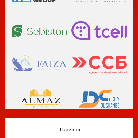
Шарикон