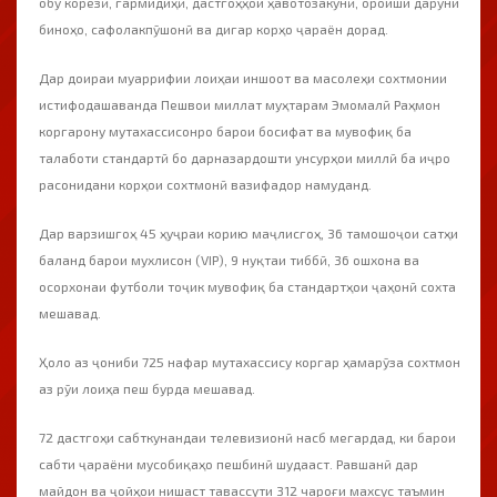
обу корезӣ, гармидиҳӣ, дастгоҳҳои ҳавотозакунӣ, ороиши даруни
биноҳо, сафолакпӯшонӣ ва дигар корҳо ҷараён дорад.
Дар доираи муаррифии лоиҳаи иншоот ва масолеҳи сохтмонии
истифодашаванда Пешвои миллат муҳтарам Эмомалӣ Раҳмон
коргарону мутахассисонро барои босифат ва мувофиқ ба
талаботи стандартӣ бо дарназардошти унсурҳои миллӣ ба иҷро
расонидани корҳои сохтмонӣ вазифадор намуданд.
Дар варзишгоҳ 45 ҳуҷраи корию маҷлисгоҳ, 36 тамошоҷои сатҳи
баланд барои мухлисон (VIP), 9 нуқтаи тиббӣ, 36 ошхона ва
осорхонаи футболи тоҷик мувофиқ ба стандартҳои ҷаҳонӣ сохта
мешавад.
Ҳоло аз ҷониби 725 нафар мутахассису коргар ҳамарӯза сохтмон
аз рӯи лоиҳа пеш бурда мешавад.
72 дастгоҳи сабткунандаи телевизионӣ насб мегардад, ки барои
сабти ҷараёни мусобиқаҳо пешбинӣ шудааст. Равшанӣ дар
майдон ва ҷойҳои нишаст тавассути 312 чароғи махсус таъмин