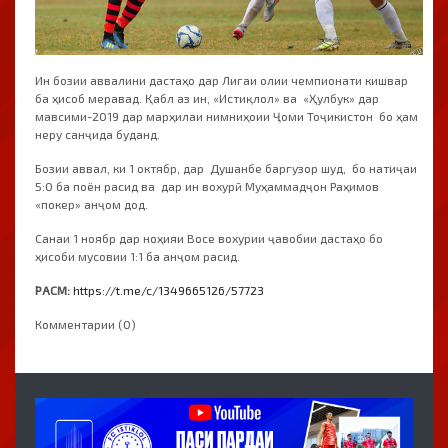
Ин бозии аввалини дастаҳо дар Лигаи олии чемпионати кишвар
ба ҳисоб меравад. Қабл аз ин, «Истиқлол» ва «Ҳулбук» дар
мавсими-2019 дар марҳилаи нимниҳоии Ҷоми Тоҷикистон бо ҳам
неру санҷида буданд.
Бозии аввал, ки 1 октябр, дар Душанбе баргузор шуд, бо натиҷаи
5:0 ба поён расид ва дар ин вохурӣ Муҳаммадҷон Раҳимов
«покер» анҷом дод.
Санаи 1 ноябр дар ноҳияи Восе вохурии ҷавобии дастаҳо бо
ҳисоби мусовии 1:1 ба анҷом расид.
РАСМ:
https://t.me/c/1349665126/57723
Комментарии (0)