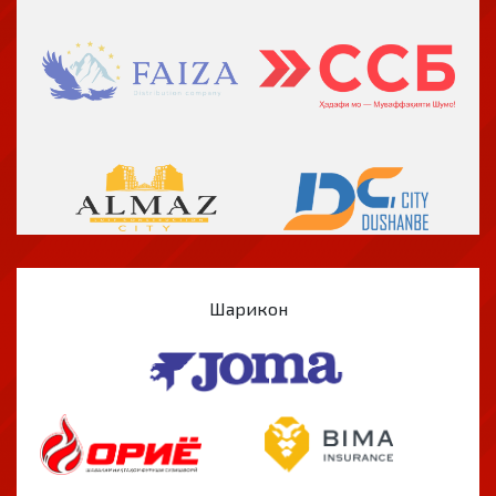
Шарикон