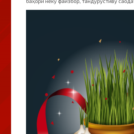
баҳори неку файзбор, тандурустиву саод