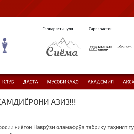
Сарпарасти кулл
Сарпарастон
КЛУБ
ДАСТА
МУСОБИҚАҲО
АКАДЕМИЯ
АКС
ҲАМДИЁРОНИ АЗИЗ!!!
осии ниёгон Наврӯзи оламафрӯз табрику таҳният гу