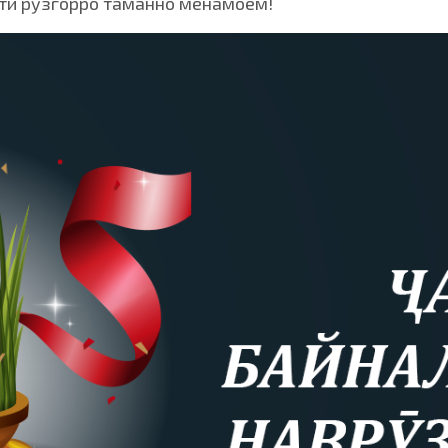
ати рӯзгорро таманно менамоем!