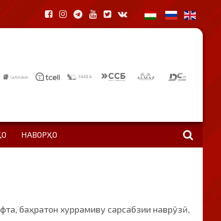
ҲО
НАВОРҲО
фта, баҳратон хуррамиву сарсабзии наврӯзӣ,