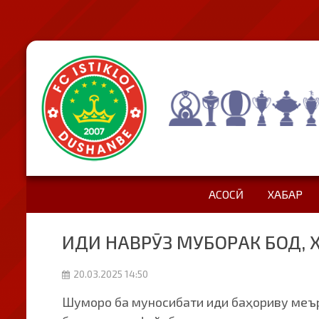
АСОСӢ
ХАБАР
ИДИ НАВРӮЗ МУБОРАК БОД, 
20.03.2025 14:50
Шуморо ба муносибати иди баҳориву меър