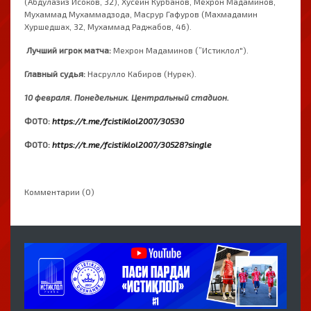
(Абдулазиз Исоков, 32), Хусейн Курбанов, Мехрон Мадаминов,
Мухаммад Мухаммадзода, Масрур Гафуров (Махмадамин
Хуршедшах, 32, Мухаммад Раджабов, 46).
Лучший
игрок
матча
:
Мехрон
Мадаминов
(”Истиклол").
Главный судья:
Насрулло
Кабиров
(Нурек).
10
февраля
.
Понедельник.
Центральный
стадион
.
ФОТО:
https://t.me/fcistiklol2007/30530
ФОТО:
https://t.me/fcistiklol2007/30528?single
Комментарии (0)