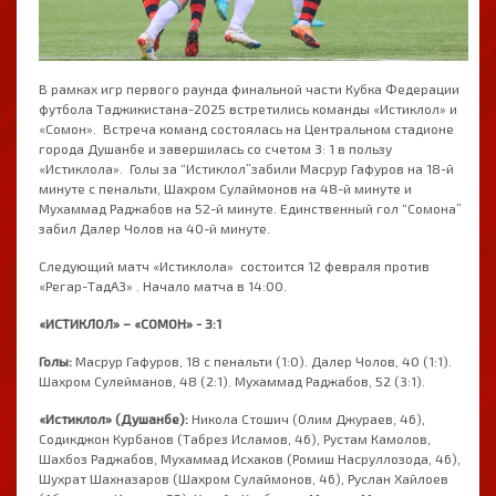
В рамках
игр
первого
раунда
финальной
части
Кубка
Федерации
футбола
Таджикистана
-2025
встретились команды «Истиклол» и
«Сомон».
Встреча
команд
состоялась на Центральном стадионе
города Душанбе и завершилась со счетом 3: 1 в пользу
«Истиклола».
Голы за “Истиклол”забили Масрур Гафуров на 18-й
минуте с пенальти, Шахром Сулаймонов на 48-й минуте и
Мухаммад Раджабов на 52-й минуте.
Единственный гол “Сомона”
забил Далер Чолов на 40-й минуте.
Следующий
матч
«Истиклол
а» состоится 12 февраля против
«Регар-ТадАЗ» . Начало матча в
14
:
00
.
«ИСТИКЛОЛ
» –
«СОМОН
»
- 3
:
1
Голы
:
Масрур
Гафуров
, 18
с пенальти
(1:0).
Далер
Чолов
, 40
(1:1).
Шахром
Сулейманов, 48
(2:1).
Мухаммад
Раджабов
, 52
(3:1).
«Истиклол» (Душанбе):
Никола Стошич (Олим Джураев, 46),
Содикджон Курбанов (Табрез Исламов, 46), Рустам Камолов,
Шахбоз Раджабов, Мухаммад Исхаков (Ромиш Насруллозода, 46),
Шухрат Шахназаров (Шахром Сулаймонов, 46), Руслан Хайлоев