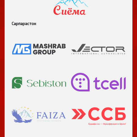
Сарпарастон