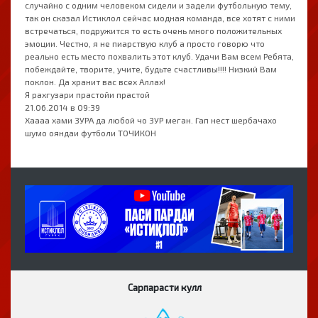
случайно с одним человеком сидели и задели футбольную тему,
так он сказал Истиклол сейчас модная команда, все хотят с ними
встречаться, подружится то есть очень много положительных
эмоции. Честно, я не пиарствую клуб а просто говорю что
реально есть место похвалить этот клуб. Удачи Вам всем Ребята,
побеждайте, творите, учите, будьте счастливы!!!! Низкий Вам
поклон. Да хранит вас всех Аллах!
Я рахгузари прастойи прастой
21.06.2014 в 09:39
Хаааа хами ЗУРА да любой чо ЗУР меган. Гап нест шербачахо
шумо ояндаи футболи ТОЧИКОН
Сарпарасти кулл