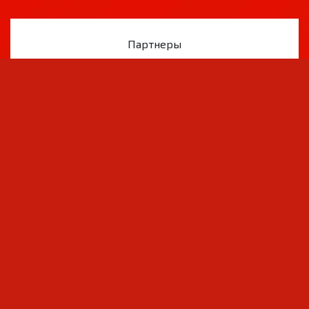
Партнеры
© Клуби футболи «Истиқлол», 2007–2026. Ҳамаи
ҳуқуқ маҳфуз аст. info@fc-istiklol.tj