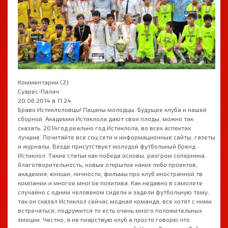
Комментарии (2)
Суарес-Палач
20.06.2014 в 11:24
Браво Истиклоловцы! Пацаны молодцы. Будущее клуба и нашей
сборной. Академия Истиклола дают свои плоды, можно так
сказать. 2014год реально год Истиклола, во всех аспектах
лучшие. Почитайте все соц.сети и информационные сайты, газеты
и журналы. Везде присутствует молодой футбольный бренд
Истиклол. Такие статьи как победа основы, разгром соперника.
благотворительность, новые открытие каких либо проектов,
академия, юноши, личности, фильмы про клуб иностранной тв
компании и многое многое позитива. Как недавно в самолете
случайно с одним человеком сидели и задели футбольную тему,
так он сказал Истиклол сейчас модная команда, все хотят с ними
встречаться, подружится то есть очень много положительных
эмоции. Честно, я не пиарствую клуб а просто говорю что