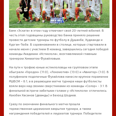
Банк «Эсхата» в этом году отмечает свой 20-летний юбилей. В
честь этой годовщины руководство банка приняло решение
провести детские турниры по футболу в Душанбе, Худжанде и
Курган-Тюбе. В соревнованиях в столице, которые стартовали в
начале июня с участием 8 команд, завершились сегодня победой
команды Академии «Истиклола», возглавляемой главным
тренером Хикматом Фузайловым.
На пути к трофею юные истиклоловцы на групповом этапе
обыграли «Городок» (11:0), «Локомотив» (13:0) и «Авиатор» (1:0). В
полуфинале подопечные Фузайлова нанесли крупное поражение
РШВСМ – 6:1, а в решающем матче турнира наши футболисты
взяли верх над своими сверстниками из команды «Солор» - 3:1. В
финальной встрече забитыми голами у «Истиклола» отличились
Азизбек Хасанов (дважды) и Бехзод Шодиев.
Сразу по окончании финального матча прошла
торжественная церемония закрытия турнира, а также
награждения победителей и лауреатов турнира. Победители