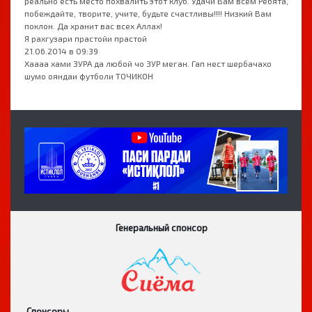
реально есть место похвалить этот клуб. Удачи Вам всем Ребята,
побеждайте, творите, учите, будьте счастливы!!!! Низкий Вам
поклон. Да хранит вас всех Аллах!
Я рахгузари прастойи прастой
21.06.2014 в 09:39
Хаааа хами ЗУРА да любой чо ЗУР меган. Гап нест шербачахо
шумо ояндаи футболи ТОЧИКОН
Генеральный спонсор
Спонсоры