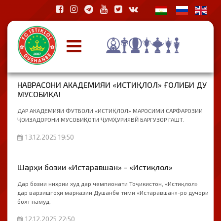
НАВРАСОНИ АКАДЕМИЯИ «ИСТИҚЛОЛ» ҒОЛИБИ ДУ
МУСОБИҚА!
ДАР АКАДЕМИЯИ ФУТБОЛИ «ИСТИҚЛОЛ» МАРОСИМИ САРФАРОЗИИ
ҶОИЗАДОРОНИ МУСОБИҚОТИ ҶУМҲУРИЯВӢ БАРГУЗОР ГАШТ.
13.12.2025 19:50
Шарҳи бозии «Истаравшан» - «Истиқлол»
Дар бозии ниҳоии худ дар чемпионати Тоҷикистон, «Истиқлол»
дар варзишгоҳи марказии Душанбе тими «Истаравшан»-ро дучори
бохт намуд.
12.12.2025 22:50