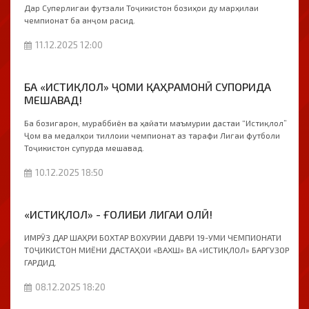
Дар Суперлигаи футзали Тоҷикистон бозиҳои ду марҳилаи
чемпионат ба анҷом расид.
11.12.2025 12:00
БА «ИСТИҚЛОЛ» ҶОМИ ҚАҲРАМОНӢ СУПОРИДА
МЕШАВАД!
Ба бозигарон, мураббиён ва ҳайати маъмурии дастаи “Истиқлол”
Ҷом ва медалҳои тиллоии чемпионат аз тарафи Лигаи футболи
Тоҷикистон супурда мешавад.
10.12.2025 18:50
«ИСТИҚЛОЛ» - ҒОЛИБИ ЛИГАИ ОЛӢ!
ИМРӮЗ ДАР ШАҲРИ БОХТАР ВОХУРИИ ДАВРИ 19-УМИ ЧЕМПИОНАТИ
ТОҶИКИСТОН МИЁНИ ДАСТАҲОИ «ВАХШ» ВА «ИСТИҚЛОЛ» БАРГУЗОР
ГАРДИД.
08.12.2025 18:20