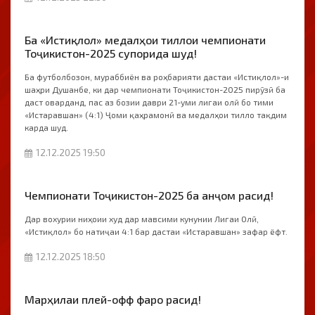
Ба «Истиқлол» медалҳои тиллои чемпионати
Тоҷикистон-2025 супорида шуд!
Ба футболбозон, мураббиён ва роҳбарияти дастаи «Истиқлол»-и
шаҳри Душанбе, ки дар чемпионати Тоҷикистон-2025 пирӯзӣ ба
даст оварданд, пас аз бозии даври 21-уми лигаи олӣ бо тими
«Истаравшан» (4:1) Ҷоми қаҳрамонӣ ва медалҳои тилло тақдим
карда шуд.
12.12.2025 19:50
Чемпионати Тоҷикистон-2025 ба анҷом расид!
Дар вохурии ниҳоии худ дар мавсими кунунии Лигаи Олӣ,
«Истиқлол» бо натиҷаи 4:1 бар дастаи «Истаравшан» зафар ёфт.
12.12.2025 18:50
Марҳилаи плей-офф фаро расид!