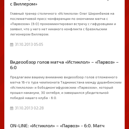
с Виллером»
Главный тренер столичного «Истиклола» Олег Ширинбеков на
послематчевой пресс-конференции по окончании матча с
«Парвозом» (6:0) прокомментировал встречу с гафуровцами и
заявил, что у него нет никакого конфликта с бразильским
легионером Виллером.
31.10.2013 05:05
Видеообзор голов матча «Истиклол» – «Парвоз» –
6:0
Предлагаем вашему вниманию видеообзор голов отложенного
матча 16-го тура чемпионата Таджикистана между душанбинским
«Истиклолом» и бободжонгафуровским «Парвозом», который
прошел накануне, 30 октября, и завершился убедительной
победой нашего клуба - 6:0.
31.10.2013 02:28
ON-LINE: «Истиклол» – «Парвоз» - 6:0. Матч