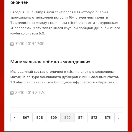
окончен
Сегодня, 30 октября, наш сайт провел текстовую онлайн-
трансляцию отложенной встречи 16-го тура чемпионата
Таджикистана между столичным «Истиклолом» и гафуровским
«Парвозом». Матч завершился крупной победой душанбинского
клуба со счетом 6:0.
30.10.2013 17:00
Минимальная победа «молодежки»
Молодежный состав столичного «Истиклола» в отложенном
матче 16-го тура чемпионата дублеров с минимальным счетом
1:0 обыграл резервистов бободжонгафуровского «Парвоза».
29.10.2013 20:24
867
868
869
870
871
872
873