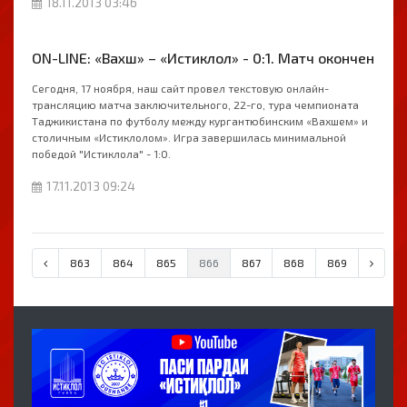
18.11.2013 03:46
ON-LINE: «Вахш» – «Истиклол» - 0:1. Матч окончен
Сегодня, 17 ноября, наш сайт провел текстовую онлайн-
трансляцию матча заключительного, 22-го, тура чемпионата
Таджикистана по футболу между кургантюбинским «Вахшем» и
столичным «Истиклолом». Игра завершилась минимальной
победой "Истиклола" - 1:0.
17.11.2013 09:24
863
864
865
866
867
868
869