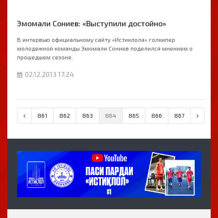
Эмомали Сониев: «Выступили достойно»
В интервью официальному сайту «Истиклола» голкипер
молодежной команды Эмомали Сониев поделился мнением о
прошедшем сезоне.
02.12.2013 17:24
861
862
863
864
865
866
867