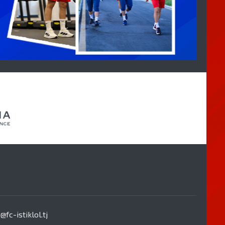
c-istiklol.tj