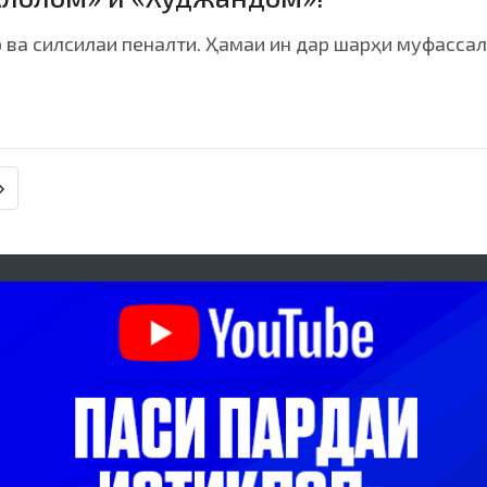
р ва силсилаи пеналти. Ҳамаи ин дар шарҳи муфассал