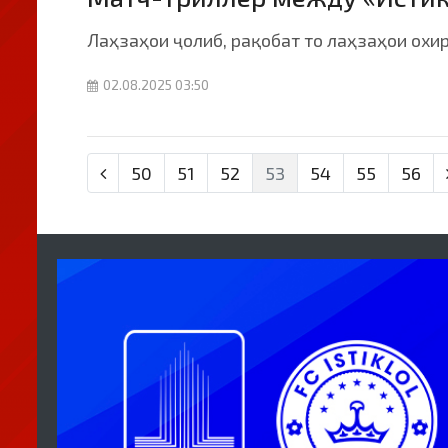
Лаҳзаҳои ҷолиб, рақобат то лаҳзаҳои охи
02.08.2025 03:50
50
51
52
53
54
55
56