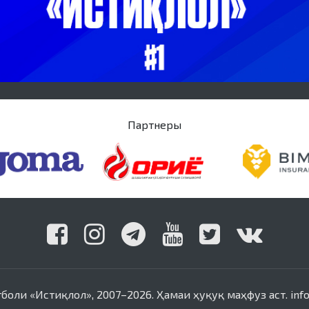
Партнеры
оли «Истиқлол», 2007–2026. Ҳамаи ҳуқуқ маҳфуз аст. info@f