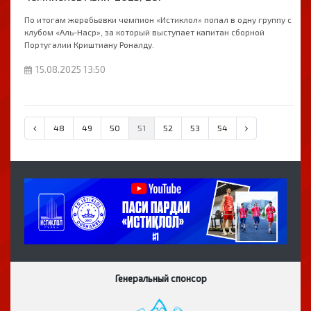
По итогам жеребьевки чемпион «Истиклол» попал в одну группу с
клубом «Аль-Наср», за который выступает капитан сборной
Португалии Криштиану Роналду.
15.08.2025 13:50
48
49
50
51
52
53
54
Генеральный спонсор