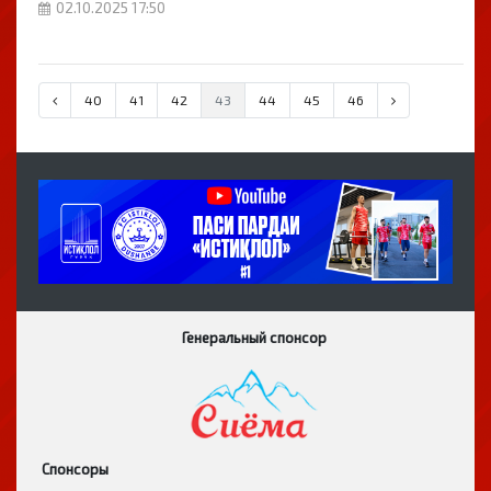
02.10.2025 17:50
40
41
42
43
44
45
46
Генеральный спонсор
Спонсоры