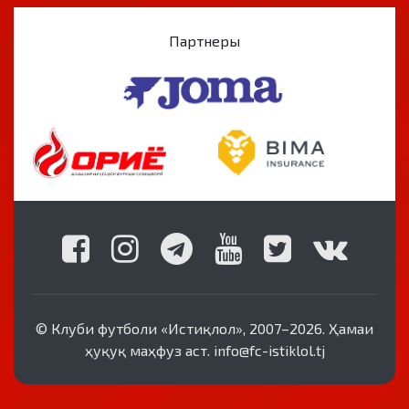
Партнеры
© Клуби футболи «Истиқлол», 2007–2026. Ҳамаи
ҳуқуқ маҳфуз аст. info@fc-istiklol.tj