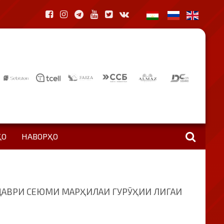
ҲО
НАВОРҲО
 ДАВРИ СЕЮМИ МАРҲИЛАИ ГУРӮҲИИ ЛИГАИ