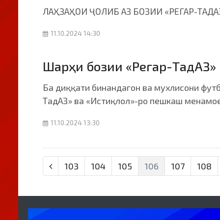
ЛАҲЗАҲОИ ҶОЛИБ АЗ БОЗИИ «РЕГАР-ТАДА
11.10.2024 14:30
Шарҳи бозии «Регар-ТадАЗ» 
Ба диққати бинандагон ва мухлисони фут
ТадАЗ» ва «Истиқлол»-ро пешкаш менамо
11.10.2024 13:30
103
104
105
106
107
108