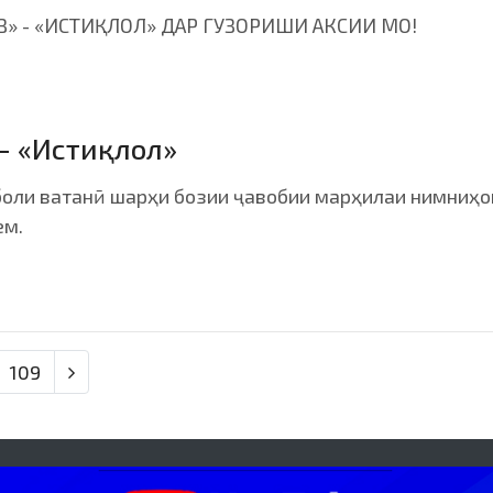
З» - «ИСТИҚЛОЛ» ДАР ГУЗОРИШИ АКСИИ МО!
- «Истиқлол»
боли ватанӣ шарҳи бозии ҷавобии марҳилаи нимниҳо
ем.
109