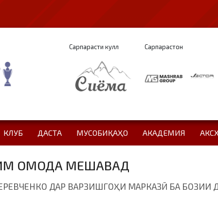
Сарпарасти кулл
Сарпарастон
КЛУБ
ДАСТА
МУСОБИҚАҲО
АКАДЕМИЯ
АКС
ҲИМ ОМОДА МЕШАВАД
ЧЕРЕВЧЕНКО ДАР ВАРЗИШГОҲИ МАРКАЗӢ БА БОЗИИ