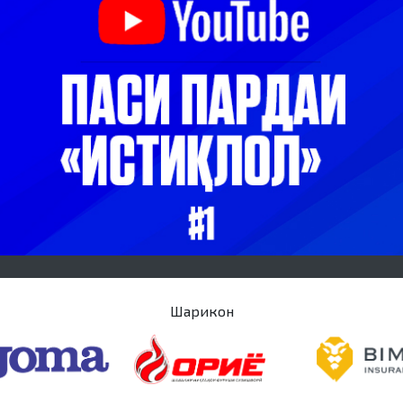
Шарикон