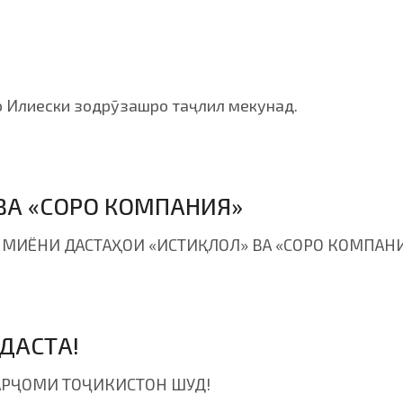
 Илиески зодрӯзашро таҷлил мекунад.
ВА «СОРО КОМПАНИЯ»
ИЁНИ ДАСТАҲОИ «ИСТИҚЛОЛ» ВА «СОРО КОМПАНИЯ
ДАСТА!
АРҶОМИ ТОҶИКИСТОН ШУД!